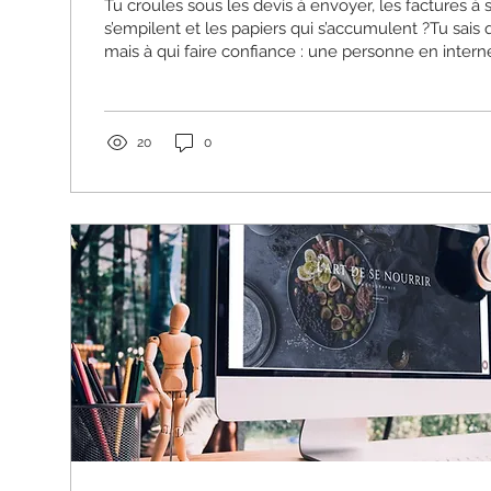
Tu croules sous les devis à envoyer, les factures à s
s’empilent et les papiers qui s’accumulent ?Tu sais q
mais à qui faire confiance : une personne en intern
indépendante à distance ?Tu n’es pas le seul à te p
20
0