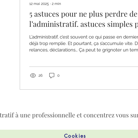
12 mai 2025
∙
2
min
5 astuces pour ne plus perdre d
l’administratif. astuces simples par Totex
administratif secrétaire
L’administratif, c’est souvent ce qui passe en derni
déjà trop remplie. Et pourtant, ça s’accumule vite. D
relances, déclarations… Ça peut te grignoter un tem
t’éloigner de ton cœur de métier. Tu veux reprendre le contrôle sans
y passer tes soirées ? Voici 5 astuces concrètes à 
de suite.
26
0
ratif à une professionnelle et concentrez vous sur
Cookies