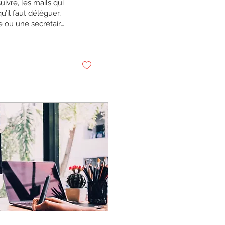
uivre, les mails qui
u’il faut déléguer,
e ou une secrétaire
oser la question.