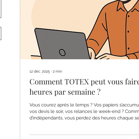
12 déc. 2025
∙
2
min
Comment TOTEX peut vous faire
heures par semaine ?
Vous courez après le temps ? Vos papiers s’accumu
vos devis le soir, vos relances le week-end ? Co
d’indépendants, vous perdez des heures chaque s
tâches administratives. TOTEX est là pour vous libérer de ce poids et
vous faire gagner jusqu'à 10 heures par semaine.